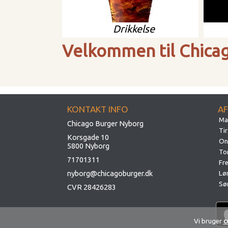
Drikkelse
Velkommen til Chica
KONTAKT INFO
A
Ma
Chicago Burger Nyborg
Ti
Korsgade 10
On
5800 Nyborg
To
71701311
Fr
nyborg@chicagoburger.dk
Lø
Sø
CVR 28426283
Vi bruger
c