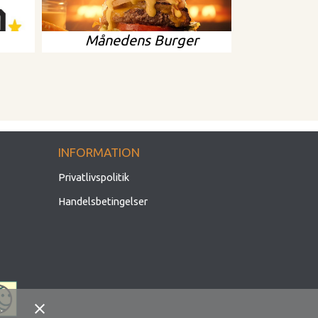
Månedens Burger
INFORMATION
Privatlivspolitik
Handelsbetingelser
close
.