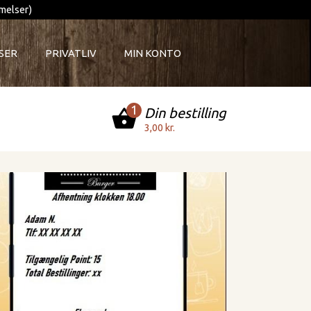
melser)
SER
PRIVATLIV
MIN KONTO
1
Din bestilling
shopping_basket
3,00 kr.