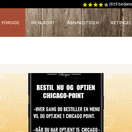
(939 bedøm
d
FORSIDE
MENUKORT
ÅBNINGSTIDER
BETINGEL