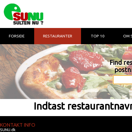
FORSIDE
RESTAURANTER
TOP 10
OM 
Find re
postnr
Indtast restaurantna
KONTAKT INFO
SUNU.dk